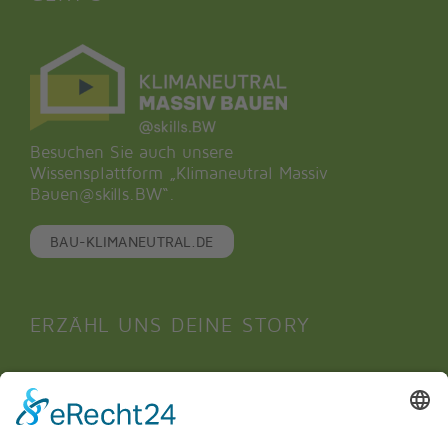
Besuchen Sie auch unsere
Wissensplattform „Klimaneutral Massiv
Bauen@skills.BW“.
BAU-KLIMANEUTRAL.DE
ERZÄHL UNS DEINE STORY