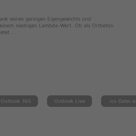
dank seines geringen Eigengewichts und
e einem niedrigen Lambda-Wert. Ob als Ortbeton
ietet …
Outlook 365
Outlook Live
.ics-Datei 