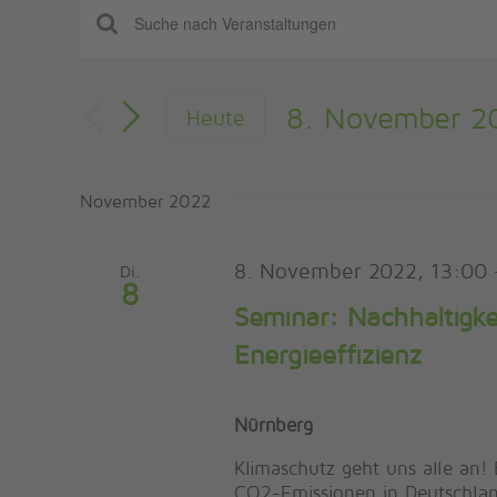
VERANSTALTUNGEN
VERANSTALTUNGEN
Bitte
Schlüsselwort
SUCHE
eingeben.
Suche
8. November 2
UND
Heute
nach
Datum
ANSICHTEN,
Veranstaltungen
wählen.
Schlüsselwort.
NAVIGATION
November 2022
8. November 2022, 13:00
Di.
8
Seminar: Nachhaltigke
Energieeffizienz
Nürnberg
Klimaschutz geht uns alle an! 
CO2-Emissionen in Deutschland