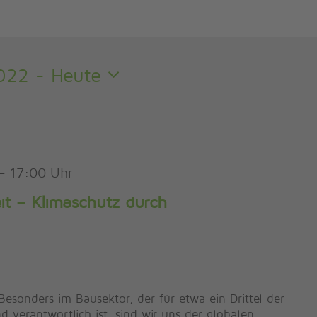
022
 - 
Heute
–
17:00
it – Klimaschutz durch
Besonders im Bausektor, der für etwa ein Drittel der
 verantwortlich ist, sind wir uns der globalen …